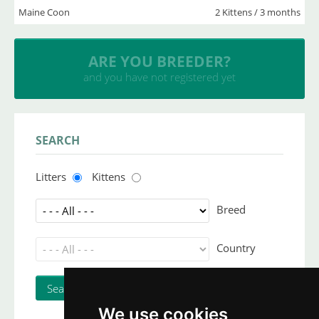
Maine Coon
2 Kittens / 3 months
INSERT YOUR CATTERY
and upload your litters
SEARCH
Litters
Kittens
Breed
Country
We use cookies